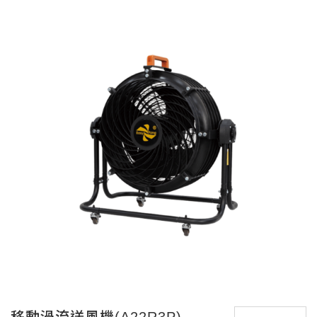
移動渦流送風機(A22R3P)